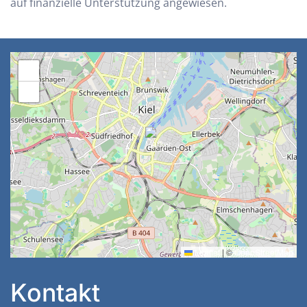
auf finanzielle Unterstützung angewiesen.
+
−
Leaflet
|
©
OpenStreetMap
Kontakt